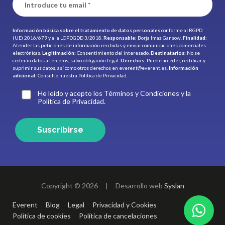
Información básica sobre el tratamiento de datos personales
conforme al RGPD
(UE) 2016/679 y a la LOPDGDD 3/2018.
Responsable:
Borja Imaz Gansow.
Finalidad:
Atender las peticiones de información recibidas y enviar comunicaciones comerciales
electrónicas.
Legitimación:
Consentimiento del interesado.
Destinatarios:
No se
cederán datos a terceros, salvo obligación legal.
Derechos:
Puede acceder, rectificar y
suprimir sus datos, así como otros derechos en
everent@everent.es
.
Información
adicional:
Consulte nuestra
Política de Privacidad.
He leído y acepto los Términos y Condiciones y la
Política de Privacidad.
Suscribirse
Copyright © 2026
|
Desarrollo web
Syslan
Everent
Blog
Legal
Privacidad y Cookies
Política de cookies
Política de cancelaciones