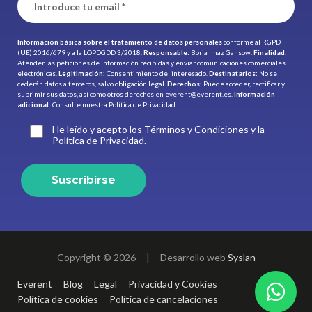
Información básica sobre el tratamiento de datos personales
conforme al RGPD
(UE) 2016/679 y a la LOPDGDD 3/2018.
Responsable:
Borja Imaz Gansow.
Finalidad:
Atender las peticiones de información recibidas y enviar comunicaciones comerciales
electrónicas.
Legitimación:
Consentimiento del interesado.
Destinatarios:
No se
cederán datos a terceros, salvo obligación legal.
Derechos:
Puede acceder, rectificar y
suprimir sus datos, así como otros derechos en
everent@everent.es
.
Información
adicional:
Consulte nuestra
Política de Privacidad.
He leído y acepto los Términos y Condiciones y la
Política de Privacidad.
Suscribirse
Copyright © 2026
|
Desarrollo web
Syslan
Everent
Blog
Legal
Privacidad y Cookies
Política de cookies
Política de cancelaciones