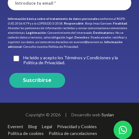
Información básica sobre el tratamiento de datos personales
conforme al RGPD
(UE) 2016/679 y a la LOPDGDD 3/2018.
Responsable:
Borja Imaz Gansow.
Finalidad:
Atender las peticiones de información recibidas y enviar comunicaciones comerciales
electrónicas.
Legitimación:
Consentimiento del interesado.
Destinatarios:
No se
cederán datos a terceros, salvo obligación legal.
Derechos:
Puede acceder, rectificar y
suprimir sus datos, así como otros derechos en
everent@everent.es
.
Información
adicional:
Consulte nuestra
Política de Privacidad.
He leído y acepto los Términos y Condiciones y la
Política de Privacidad.
Suscribirse
Copyright © 2026
|
Desarrollo web
Syslan
Everent
Blog
Legal
Privacidad y Cookies
Política de cookies
Política de cancelaciones