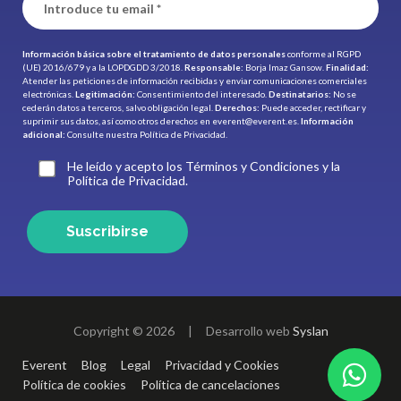
Información básica sobre el tratamiento de datos personales
conforme al RGPD
(UE) 2016/679 y a la LOPDGDD 3/2018.
Responsable:
Borja Imaz Gansow.
Finalidad:
Atender las peticiones de información recibidas y enviar comunicaciones comerciales
electrónicas.
Legitimación:
Consentimiento del interesado.
Destinatarios:
No se
cederán datos a terceros, salvo obligación legal.
Derechos:
Puede acceder, rectificar y
suprimir sus datos, así como otros derechos en
everent@everent.es
.
Información
adicional:
Consulte nuestra
Política de Privacidad.
He leído y acepto los Términos y Condiciones y la
Política de Privacidad.
Suscribirse
Copyright © 2026
|
Desarrollo web
Syslan
Everent
Blog
Legal
Privacidad y Cookies
Política de cookies
Política de cancelaciones