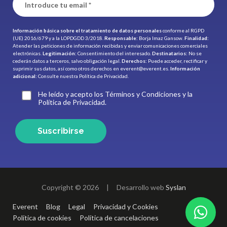
Información básica sobre el tratamiento de datos personales
conforme al RGPD
(UE) 2016/679 y a la LOPDGDD 3/2018.
Responsable:
Borja Imaz Gansow.
Finalidad:
Atender las peticiones de información recibidas y enviar comunicaciones comerciales
electrónicas.
Legitimación:
Consentimiento del interesado.
Destinatarios:
No se
cederán datos a terceros, salvo obligación legal.
Derechos:
Puede acceder, rectificar y
suprimir sus datos, así como otros derechos en
everent@everent.es
.
Información
adicional:
Consulte nuestra
Política de Privacidad.
He leído y acepto los Términos y Condiciones y la
Política de Privacidad.
Suscribirse
Copyright © 2026
|
Desarrollo web
Syslan
Everent
Blog
Legal
Privacidad y Cookies
Política de cookies
Política de cancelaciones