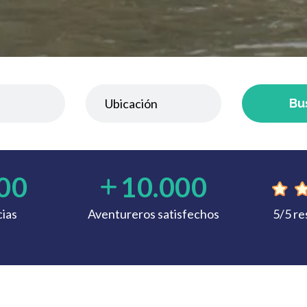
Bu
00
10.000
ias
Aventureros satisfechos
5/5 r