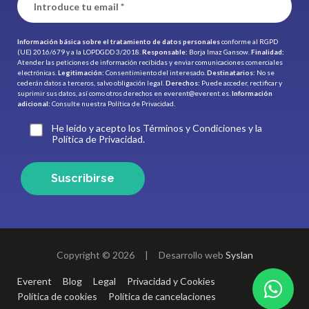
Información básica sobre el tratamiento de datos personales
conforme al RGPD
(UE) 2016/679 y a la LOPDGDD 3/2018.
Responsable:
Borja Imaz Gansow.
Finalidad:
Atender las peticiones de información recibidas y enviar comunicaciones comerciales
electrónicas.
Legitimación:
Consentimiento del interesado.
Destinatarios:
No se
cederán datos a terceros, salvo obligación legal.
Derechos:
Puede acceder, rectificar y
suprimir sus datos, así como otros derechos en
everent@everent.es
.
Información
adicional:
Consulte nuestra
Política de Privacidad.
He leído y acepto los Términos y Condiciones y la
Política de Privacidad.
Suscribirse
Copyright © 2026
|
Desarrollo web
Syslan
Everent
Blog
Legal
Privacidad y Cookies
Política de cookies
Política de cancelaciones