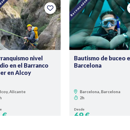
dado
Recomendado
ranquismo nivel
Bautismo de buceo 
io en el Barranco
Barcelona
er en Alcoy
lcoy, Alicante
Barcelona, Barcelona
h
2h
e
Desde
 €
69 €