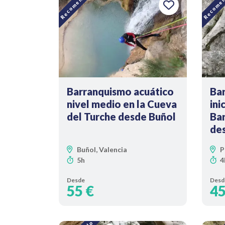
Recomendado
Recomen
Barranquismo acuático
Bar
nivel medio en la Cueva
ini
del Turche desde Buñol
Bar
de
Buñol, Valencia
P
5h
4
Desde
Desd
55 €
45