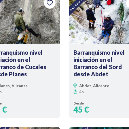
dado
Recomendado
ranquismo nivel
Barranquismo nivel
ciación en el
iniciación en el
ranco de Cucales
Barranco del Sord
sde Planes
desde Abdet
lanes, Alicante
Abdet, Alicante
h
4h
e
Desde
 €
45 €