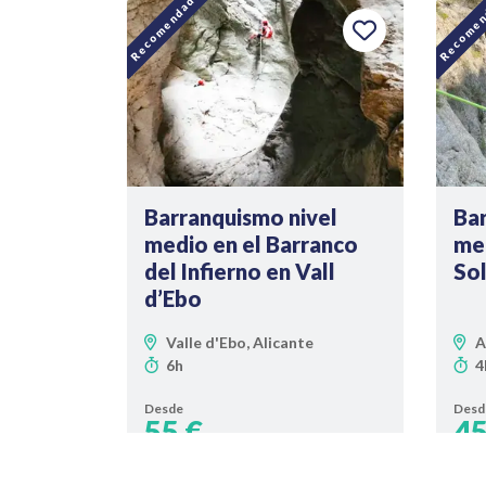
Recomendado
Recomen
Barranquismo nivel
Bar
medio en el Barranco
med
del Infierno en Vall
Sol
d’Ebo
Valle d'Ebo, Alicante
A
6h
4
Desde
Desd
55 €
45