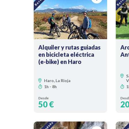
Alquiler y rutas guiadas
Arc
en bicicleta eléctrica
An
(e-bike) en Haro
S
Haro, La Rioja
V
1h - 8h
1
Desde
Desd
50 €
20