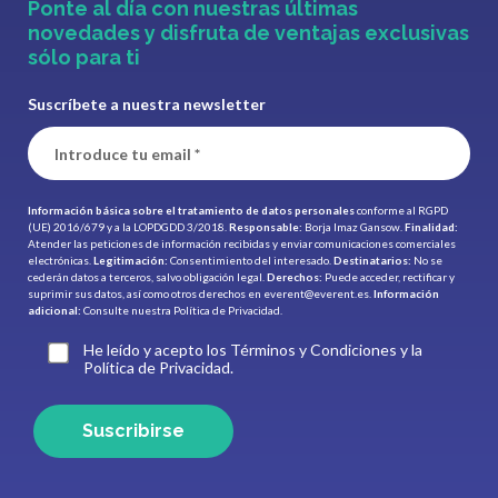
Ponte al día con nuestras últimas
novedades y disfruta de ventajas exclusivas
sólo para ti
Suscríbete a nuestra newsletter
Información básica sobre el tratamiento de datos personales
conforme al RGPD
(UE) 2016/679 y a la LOPDGDD 3/2018.
Responsable:
Borja Imaz Gansow.
Finalidad:
Atender las peticiones de información recibidas y enviar comunicaciones comerciales
electrónicas.
Legitimación:
Consentimiento del interesado.
Destinatarios:
No se
cederán datos a terceros, salvo obligación legal.
Derechos:
Puede acceder, rectificar y
suprimir sus datos, así como otros derechos en
everent@everent.es
.
Información
adicional:
Consulte nuestra
Política de Privacidad.
He leído y acepto los Términos y Condiciones y la
Política de Privacidad.
Suscribirse