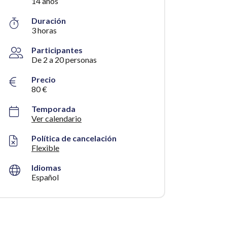
14 años
Duración
3 horas
Participantes
De 2 a 20 personas
Precio
80 €
Temporada
Ver calendario
Política de cancelación
Flexible
Idiomas
Español