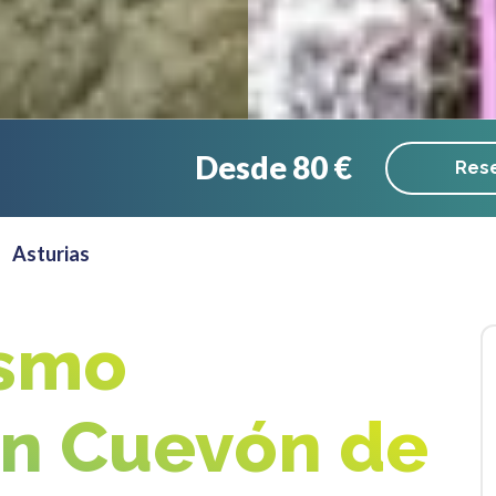
Desde 80 €
Rese
Asturias
ismo
en Cuevón de