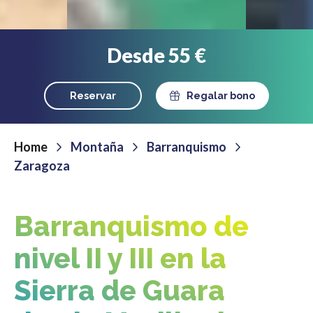
Desde 55 €
Reservar
Regalar bono
Home
Montaña
Barranquismo
Zaragoza
Barranquismo de
nivel II y III en la
Sierra de Guara