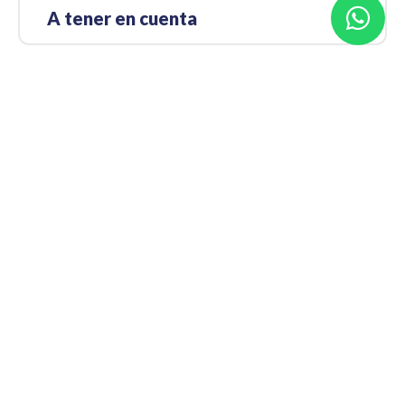
A tener en cuenta
Punto de encuentro
A-132, km 38, 50808, Zaragoza, España
¿Cómo llegar?