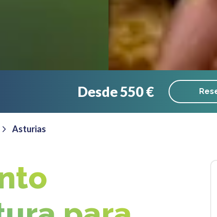
Desde 550 €
Rese
Asturias
nto
tura para