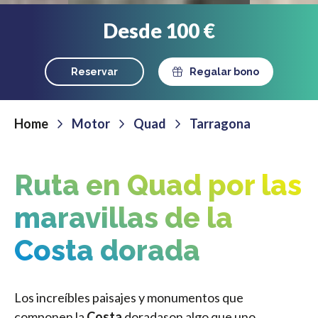
Desde 100 €
Reservar
Regalar bono
Home
Motor
Quad
Tarragona
Ruta en Quad por las
maravillas de la
Costa dorada
Los increíbles paisajes y monumentos que
componen la
Costa
doradason algo que uno