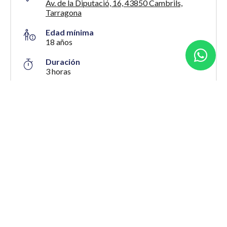
Av. de la Diputació, 16, 43850 Cambrils,
Tarragona
Edad mínima
18 años
Duración
3 horas
Participantes
A partir de 1 persona
Precio
100 €
Temporada
Ver calendario
Política de cancelación
Flexible
Idiomas
Español