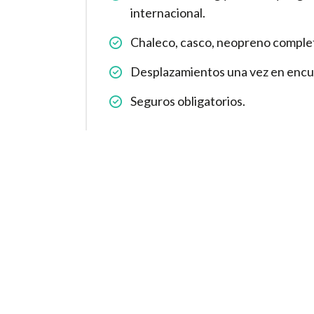
internacional.
Chaleco, casco, neopreno complet
Desplazamientos una vez en encu
Seguros obligatorios.
No olvides llevar
A tener en cuenta
Punto de encuentro