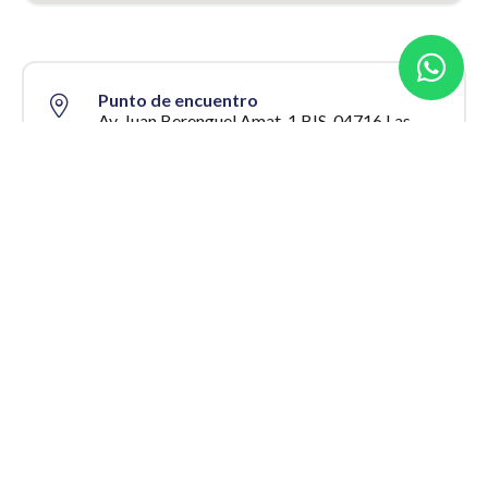
Punto de encuentro
Av. Juan Berenguel Amat, 1 BIS, 04716 Las
Norias de Daza, Almería
Edad mínima
18 años
Duración
4 horas
Participantes
Hasta 13 personas
Precio
150 €
Temporada
Ver calendario