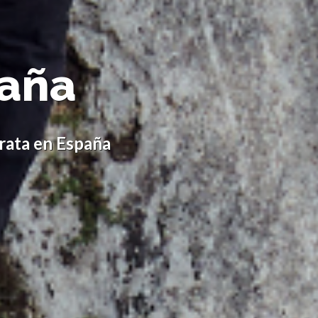
paña
rata en España