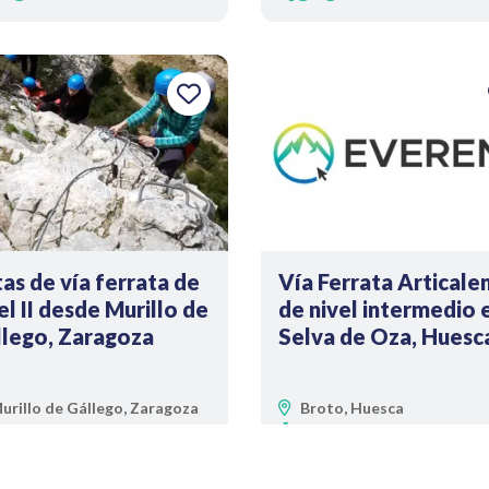
as de vía ferrata de
Vía Ferrata Articale
el II desde Murillo de
de nivel intermedio 
llego, Zaragoza
Selva de Oza, Huesc
urillo de Gállego, Zaragoza
Broto, Huesca
h
4h
e
Desde