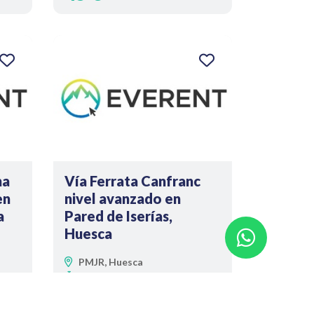
na
Vía Ferrata Canfranc
en
nivel avanzado en
a
Pared de Iserías,
Huesca
PMJR, Huesca
4h
Desde