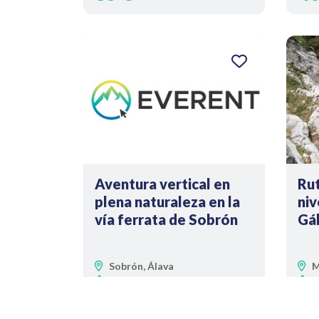
Aventura vertical en
Rut
plena naturaleza en la
niv
vía ferrata de Sobrón
Gá
Sobrón, Álava
M
3h - 4h
4
Desde
Desd