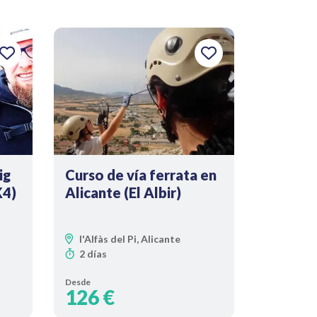
ig
Curso de vía ferrata en
K4)
Alicante (El Albir)
l'Alfàs del Pi, Alicante
2 días
Desde
126 €