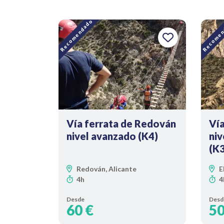
Recomendado
Recomen
Vía ferrata de Redován
Vía
nivel avanzado (K4)
niv
(K3
Redován, Alicante
E
4h
4
Desde
Desd
60 €
50