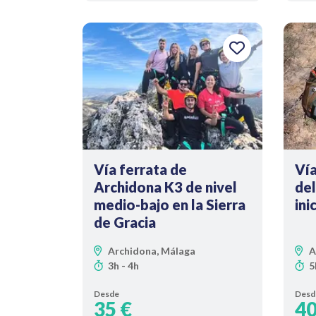
Vía ferrata de
Vía
Archidona K3 de nivel
del
medio-bajo en la Sierra
ini
de Gracia
Archidona, Málaga
A
3h - 4h
5
Desde
Desd
35 €
40