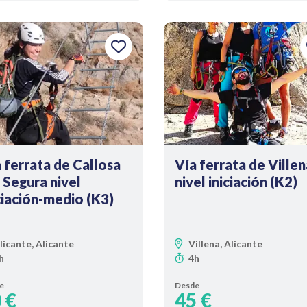
 ferrata de Callosa
Vía ferrata de Villen
 Segura nivel
nivel iniciación (K2)
ciación-medio (K3)
licante, Alicante
Villena, Alicante
h
4h
e
Desde
 €
45 €