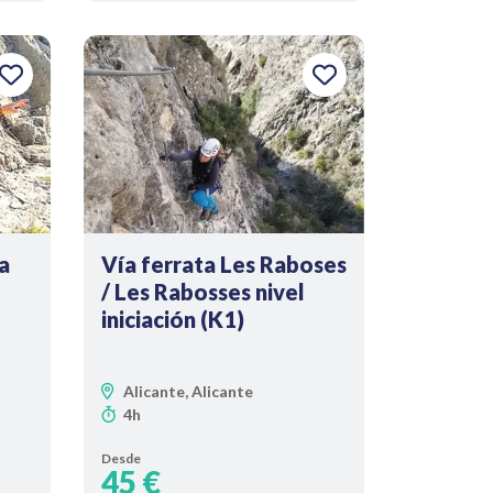
a
Vía ferrata Les Raboses
/ Les Rabosses nivel
iniciación (K1)
Alicante, Alicante
4h
Desde
45 €