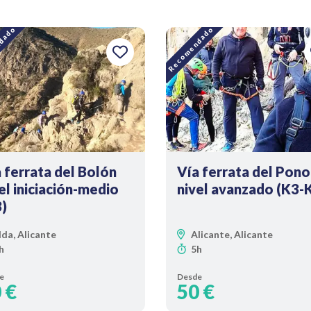
dado
Recomendado
 ferrata del Bolón
Vía ferrata del Pono
el iniciación-medio
nivel avanzado (K3-
)
lda, Alicante
Alicante, Alicante
h
5h
e
Desde
 €
50 €