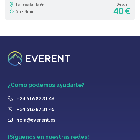
La Iruela, Jaén
Desde
40 €
3h - 4min
¿Cómo podemos ayudarte?
+34 616 87 31 46
+34 616 87 31 46
hola@everent.es
¡Síguenos en nuestras redes!