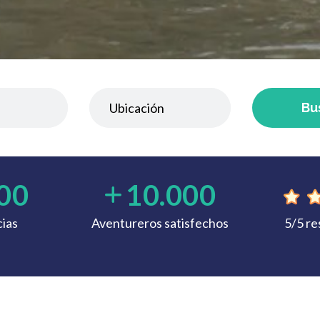
Bu
00
10.000
ias
Aventureros satisfechos
5/5 r