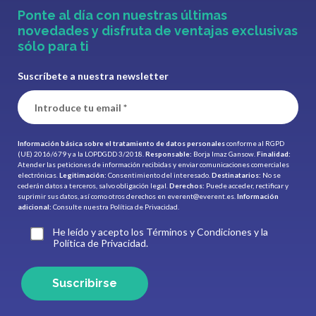
Ponte al día con nuestras últimas
novedades y disfruta de ventajas exclusivas
sólo para ti
Suscríbete a nuestra newsletter
Información básica sobre el tratamiento de datos personales
conforme al RGPD
(UE) 2016/679 y a la LOPDGDD 3/2018.
Responsable:
Borja Imaz Gansow.
Finalidad:
Atender las peticiones de información recibidas y enviar comunicaciones comerciales
electrónicas.
Legitimación:
Consentimiento del interesado.
Destinatarios:
No se
cederán datos a terceros, salvo obligación legal.
Derechos:
Puede acceder, rectificar y
suprimir sus datos, así como otros derechos en
everent@everent.es
.
Información
adicional:
Consulte nuestra
Política de Privacidad.
He leído y acepto los Términos y Condiciones y la
Política de Privacidad.
Suscribirse