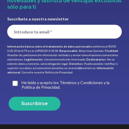
novedades y disfruta de ventajas exclusivas
sólo para ti
Suscríbete a nuestra newsletter
Información básica sobre el tratamiento de datos personales
conforme al RGPD
(UE) 2016/679 y a la LOPDGDD 3/2018.
Responsable:
Borja Imaz Gansow.
Finalidad:
Atender las peticiones de información recibidas y enviar comunicaciones comerciales
electrónicas.
Legitimación:
Consentimiento del interesado.
Destinatarios:
No se
cederán datos a terceros, salvo obligación legal.
Derechos:
Puede acceder, rectificar y
suprimir sus datos, así como otros derechos en
everent@everent.es
.
Información
adicional:
Consulte nuestra
Política de Privacidad.
He leído y acepto los Términos y Condiciones y la
Política de Privacidad.
Suscribirse