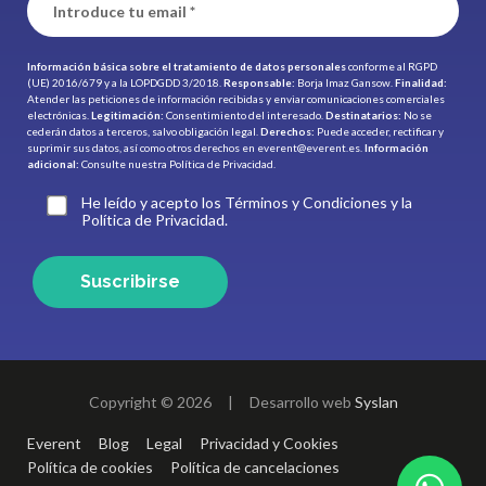
Información básica sobre el tratamiento de datos personales
conforme al RGPD
(UE) 2016/679 y a la LOPDGDD 3/2018.
Responsable:
Borja Imaz Gansow.
Finalidad:
Atender las peticiones de información recibidas y enviar comunicaciones comerciales
electrónicas.
Legitimación:
Consentimiento del interesado.
Destinatarios:
No se
cederán datos a terceros, salvo obligación legal.
Derechos:
Puede acceder, rectificar y
suprimir sus datos, así como otros derechos en
everent@everent.es
.
Información
adicional:
Consulte nuestra
Política de Privacidad.
He leído y acepto los Términos y Condiciones y la
Política de Privacidad.
Suscribirse
Copyright © 2026
|
Desarrollo web
Syslan
Everent
Blog
Legal
Privacidad y Cookies
Política de cookies
Política de cancelaciones