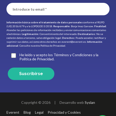
Información básica sobre el tratamiento de datos personales
conforme al RGPD
(UE) 2016/679 y a la LOPDGDD 3/2018.
Responsable:
Borja Imaz Gansow.
Finalidad:
Atender las peticiones de información recibidas y enviar comunicaciones comerciales
electrónicas.
Legitimación:
Consentimiento del interesado.
Destinatarios:
No se
cederán datos a terceros, salvo obligación legal.
Derechos:
Puede acceder, rectificar y
suprimir sus datos, así como otros derechos en
everent@everent.es
.
Información
adicional:
Consulte nuestra
Política de Privacidad.
He leído y acepto los Términos y Condiciones y la
Política de Privacidad.
Suscribirse
Copyright © 2026
|
Desarrollo web
Syslan
Everent
Blog
Legal
Privacidad y Cookies