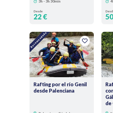
3h - 3h 30min
4
Desde
Desd
22 €
50
Recomendado
Rafting por el río Genil
Raf
desde Palenciana
com
Gál
de