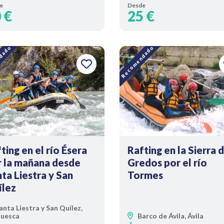
e
Desde
 €
25 €
dado
Recomendado
ting en el río Ésera
Rafting en la Sierra 
r la mañana desde
Gredos por el río
ta Liestra y San
Tormes
ílez
anta Liestra y San Quílez,
uesca
Barco de Ávila, Ávila