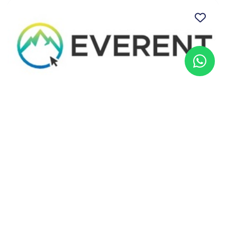
Tour guiado en Moto de Agua sin
titulación en el Puerto Virgen del Carmen
en Marbella
Marbella, Málaga
Desde
120 €
30min - 2h 30min