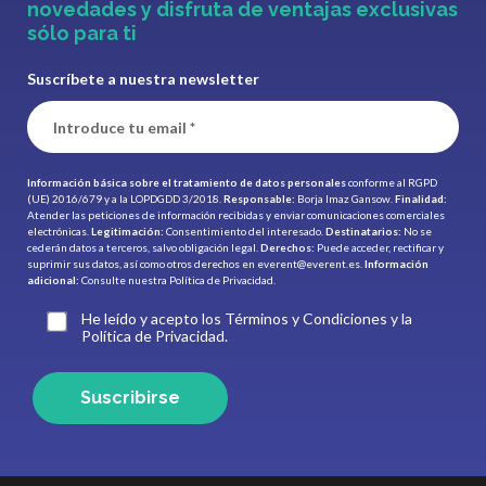
novedades y disfruta de ventajas exclusivas
sólo para ti
Suscríbete a nuestra newsletter
Información básica sobre el tratamiento de datos personales
conforme al RGPD
(UE) 2016/679 y a la LOPDGDD 3/2018.
Responsable:
Borja Imaz Gansow.
Finalidad:
Atender las peticiones de información recibidas y enviar comunicaciones comerciales
electrónicas.
Legitimación:
Consentimiento del interesado.
Destinatarios:
No se
cederán datos a terceros, salvo obligación legal.
Derechos:
Puede acceder, rectificar y
suprimir sus datos, así como otros derechos en
everent@everent.es
.
Información
adicional:
Consulte nuestra
Política de Privacidad.
He leído y acepto los Términos y Condiciones y la
Política de Privacidad.
Suscribirse