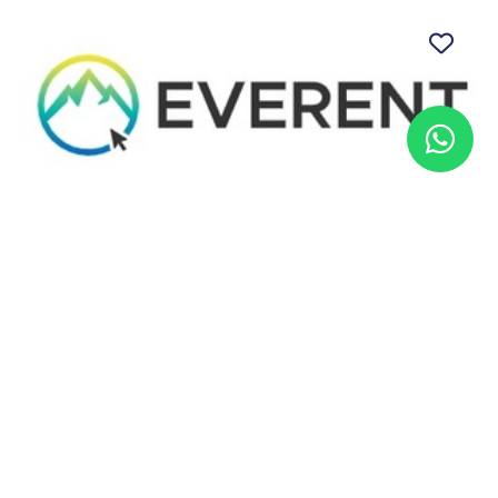
Vía Ferrata Duendes de nivel iniciación en
Huesca
Biescas, Huesca
Desde
40 €
3h