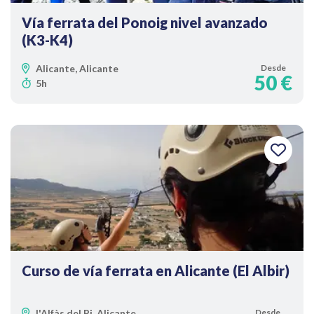
Vía ferrata del Ponoig nivel avanzado
(K3-K4)
Alicante, Alicante
Desde
50 €
5h
Curso de vía ferrata en Alicante (El Albir)
l'Alfàs del Pi, Alicante
Desde