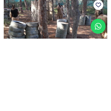
Paintball infantil y zona de picnic en
Torrent, Girona
Torrent, Girona
Desde
23 €
2h - 4h