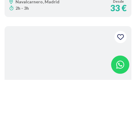
Navalcarnero, Madrid
Desde
33 €
2h - 3h
Humor amarillo para adultos en San
Antonio de Benagéber
San Antonio de Benagéber, Valencia
Desde
23 €
1h - 1h 30min