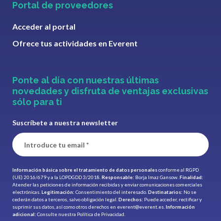
Portal de proveedores
Acceder al portal
Ofrece tus actividades en Everent
Ponte al día con nuestras últimas
novedades y disfruta de ventajas exclusivas
sólo para ti
Suscríbete a nuestra newsletter
Información básica sobre el tratamiento de datos personales
conforme al RGPD
(UE) 2016/679 y a la LOPDGDD 3/2018.
Responsable:
Borja Imaz Gansow.
Finalidad:
Atender las peticiones de información recibidas y enviar comunicaciones comerciales
electrónicas.
Legitimación:
Consentimiento del interesado.
Destinatarios:
No se
cederán datos a terceros, salvo obligación legal.
Derechos:
Puede acceder, rectificar y
suprimir sus datos, así como otros derechos en
everent@everent.es
.
Información
adicional:
Consulte nuestra
Política de Privacidad.