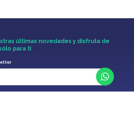
stras últimas novedades y disfruta de
sólo para ti
letter
ento de datos personales
conforme al RGPD (UE) 2016/679 y a la
ja Imaz Gansow.
Finalidad:
Atender las peticiones de información
omerciales electrónicas.
Legitimación:
Consentimiento del
rán datos a terceros, salvo obligación legal.
Derechos:
Puede
tos, así como otros derechos en
everent@everent.es
.
Información
de Privacidad.
Términos y Condiciones y la Política de Privacidad.