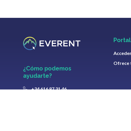
Porta
Acceder
Ofrece 
¿Cómo podemos
ayudarte?
+34 616 87 31 46
+34 616 87 31 46
hola@everent.es
¡Síguenos en nuestras