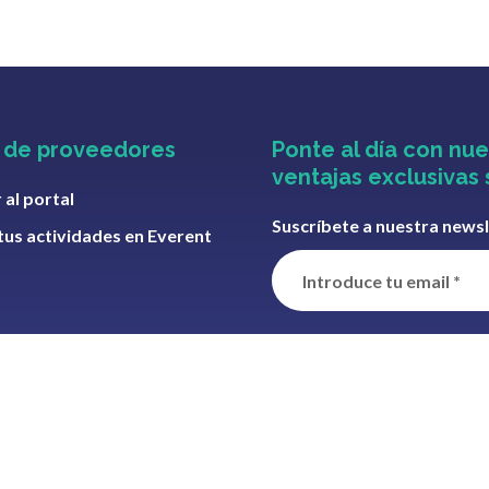
l de proveedores
Ponte al día con nue
ventajas exclusivas 
 al portal
Suscríbete a nuestra news
tus actividades en Everent
Información básica sobre el tratami
LOPDGDD 3/2018.
Responsable:
Bor
recibidas y enviar comunicaciones c
interesado.
Destinatarios:
No se cede
acceder, rectificar y suprimir sus da
adicional:
Consulte nuestra
Política 
He leído y acepto los 