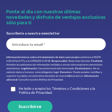
Ponte al día con nuestras últimas
novedades y disfruta de ventajas exclusivas
sólo para ti
Suscríbete a nuestra newsletter
Información básica sobre el tratamiento de datos personales
conforme al RGPD
(UE) 2016/679 y a la LOPDGDD 3/2018.
Responsable:
Borja Imaz Gansow.
Finalidad:
Atender las peticiones de información recibidas y enviar comunicaciones comerciales
electrónicas.
Legitimación:
Consentimiento del interesado.
Destinatarios:
No se
cederán datos a terceros, salvo obligación legal.
Derechos:
Puede acceder, rectificar y
suprimir sus datos, así como otros derechos en
everent@everent.es
.
Información
adicional:
Consulte nuestra
Política de Privacidad.
He leído y acepto los Términos y Condiciones y la
Política de Privacidad.
Suscribirse