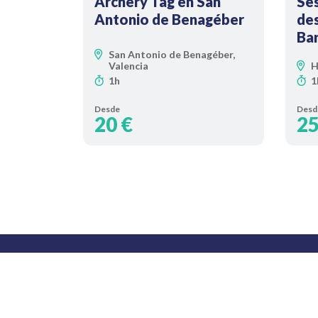
Archery Tag en San
Ses
Antonio de Benagéber
de
Ba
San Antonio de Benagéber,
Valencia
H
1h
1
Desde
Desd
20 €
25
Porta