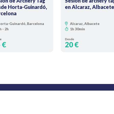
ión de Archery Tag
Sesión de archery ta
sde Horta-Guinardó,
en Alcaraz, Albacet
rcelona
orta-Guinardó, Barcelona
Alcaraz, Albacete
h - 2h
1h 30min
e
Desde
 €
20 €
l de proveedores
Ponte al día con nue
ventajas exclusivas 