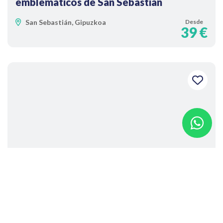
emblemáticos de San Sebastián
San Sebastián, Gipuzkoa
Desde
39 €
Vuelo avanzado en parapente en Orio
con acrobacias y toma de mandos
Orio, Gipuzkoa
Desde
140 €
1h 30min