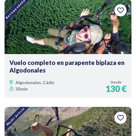
Recomendado
Vuelo completo en parapente biplaza en
Algodonales
Algodonales, Cádiz
Desde
130 €
35min
Mejor precio