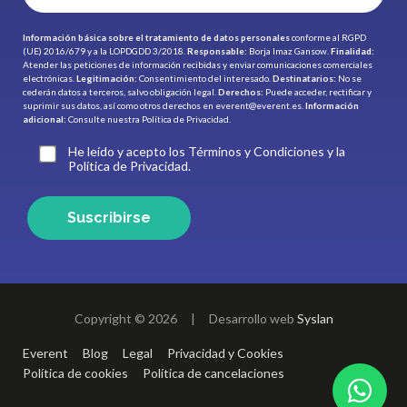
Información básica sobre el tratamiento de datos personales
conforme al RGPD
(UE) 2016/679 y a la LOPDGDD 3/2018.
Responsable:
Borja Imaz Gansow.
Finalidad:
Atender las peticiones de información recibidas y enviar comunicaciones comerciales
electrónicas.
Legitimación:
Consentimiento del interesado.
Destinatarios:
No se
cederán datos a terceros, salvo obligación legal.
Derechos:
Puede acceder, rectificar y
suprimir sus datos, así como otros derechos en
everent@everent.es
.
Información
adicional:
Consulte nuestra
Política de Privacidad.
He leído y acepto los Términos y Condiciones y la
Política de Privacidad.
Suscribirse
Copyright © 2026
|
Desarrollo web
Syslan
Everent
Blog
Legal
Privacidad y Cookies
Política de cookies
Política de cancelaciones