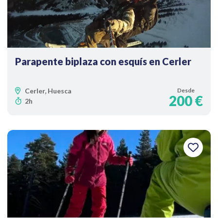
Parapente biplaza con esquís en Cerler
Cerler, Huesca
Desde
200 €
2h