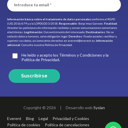
Información básica sobre el tratamiento de datos personales
conforme al RGPD
(UE) 2016/679 y a la LOPDGDD 3/2018.
Responsable:
Borja Imaz Gansow.
Finalidad:
Atender las peticiones de información recibidas y enviar comunicaciones comerciales
electrónicas.
Legitimación:
Consentimiento del interesado.
Destinatarios:
No se
cederán datos a terceros, salvo obligación legal.
Derechos:
Puede acceder, rectificar y
suprimir sus datos, así como otros derechos en
everent@everent.es
.
Información
adicional:
Consulte nuestra
Política de Privacidad.
He leído y acepto los Términos y Condiciones y la
Política de Privacidad.
Suscribirse
Copyright © 2026
|
Desarrollo web
Syslan
Everent
Blog
Legal
Privacidad y Cookies
Política de cookies
Política de cancelaciones