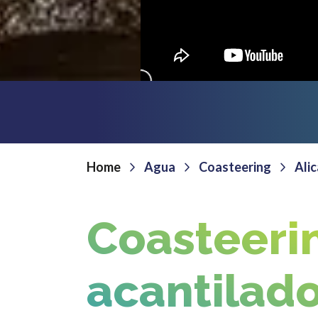
Home
Agua
Coasteering
Ali
Coasteerin
acantilado