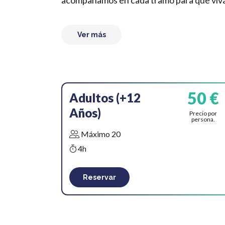
acompañamos en cada tramo para que vivái
Ver más
50 €
Adultos (+12
Años)
Precio por
persona.
Máximo 20
4h
Reservar