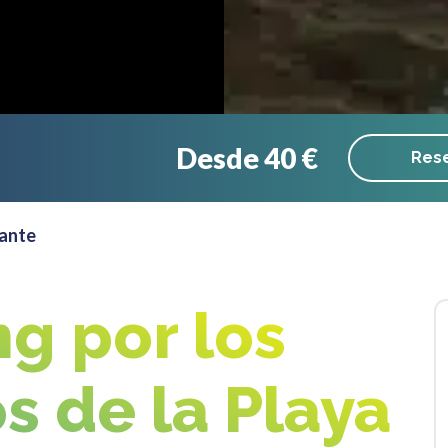
Desde 40 €
Rese
cante
g por los
s de la Playa