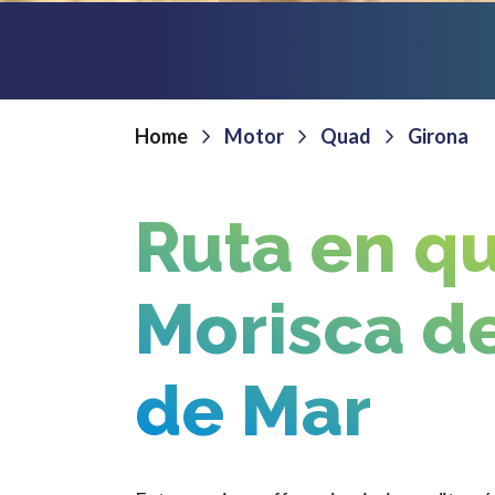
Home
Motor
Quad
Girona
Ruta en qu
Morisca d
de Mar