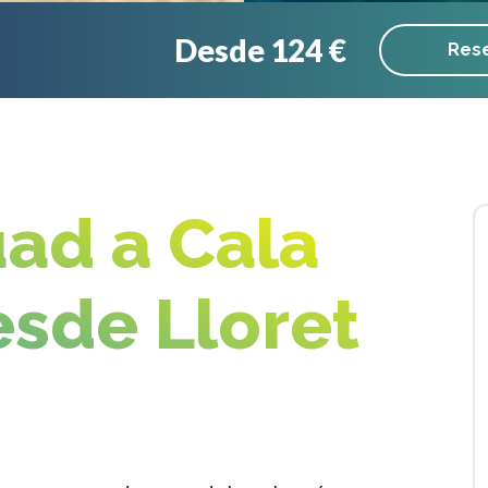
Desde 124 €
Rese
ad a Cala
esde Lloret