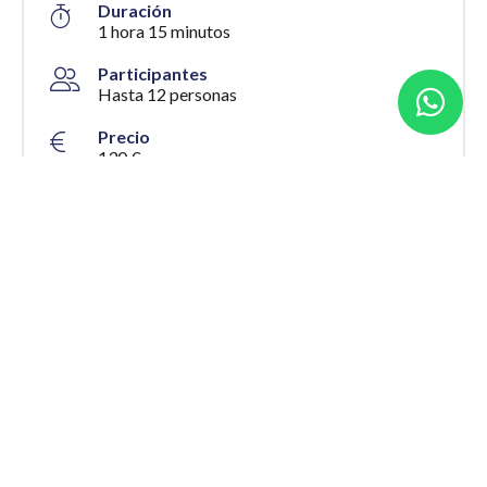
Duración
1 hora 15 minutos
Participantes
Hasta 12 personas
Precio
130 €
Temporada
Ver calendario
Política de cancelación
Muy flexible
Idiomas
Español
Organizado por
MARINA ZUMAIA S.L.