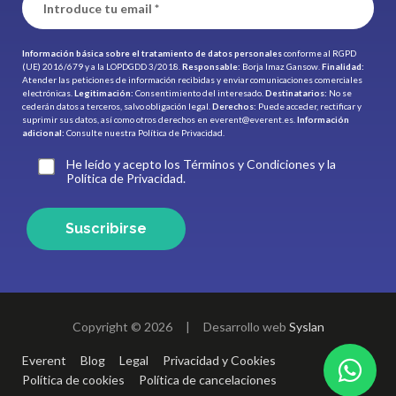
Información básica sobre el tratamiento de datos personales
conforme al RGPD
(UE) 2016/679 y a la LOPDGDD 3/2018.
Responsable:
Borja Imaz Gansow.
Finalidad:
Atender las peticiones de información recibidas y enviar comunicaciones comerciales
electrónicas.
Legitimación:
Consentimiento del interesado.
Destinatarios:
No se
cederán datos a terceros, salvo obligación legal.
Derechos:
Puede acceder, rectificar y
suprimir sus datos, así como otros derechos en
everent@everent.es
.
Información
adicional:
Consulte nuestra
Política de Privacidad.
He leído y acepto los Términos y Condiciones y la
Política de Privacidad.
Suscribirse
Copyright © 2026
|
Desarrollo web
Syslan
Everent
Blog
Legal
Privacidad y Cookies
Política de cookies
Política de cancelaciones