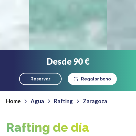
Desde 90 €
Reservar
Regalar bono
Home
Agua
Rafting
Zaragoza
Rafting de día