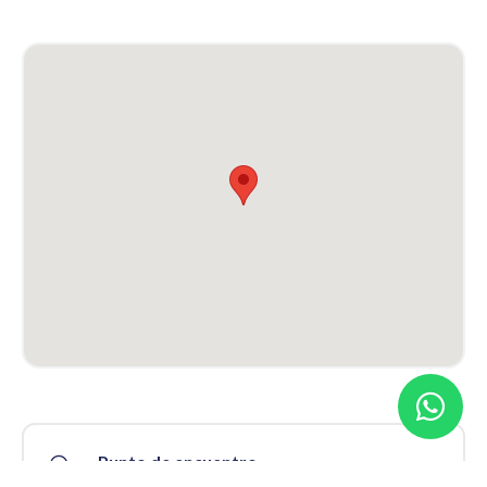
Punto de encuentro
A-132, km 38, 50808, Zaragoza, España