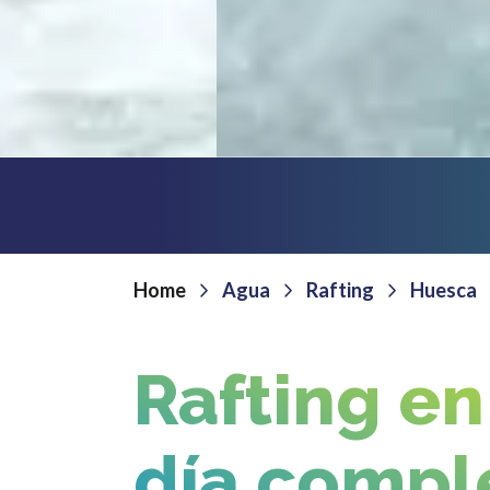
Home
Agua
Rafting
Huesca
Rafting en 
día compl