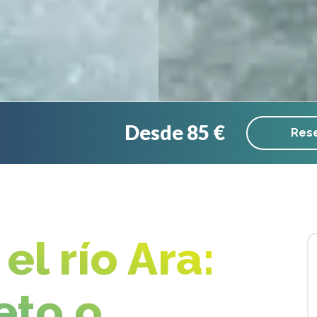
Desde 85 €
Rese
el río Ara:
eto o