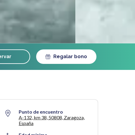
rvar
Regalar bono
Punto de encuentro
A-132, km 38, 50808, Zaragoza,
España
Edad mínima