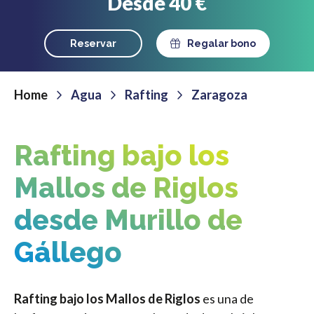
Desde 40 €
Reservar
Regalar bono
Home
Agua
Rafting
Zaragoza
Rafting bajo los
Mallos de Riglos
desde Murillo de
Gállego
Rafting bajo los Mallos de Riglos
es una de